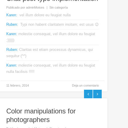
Publicado por
adminMoises
Sin categoría
Karen
vel illum dolore eu feugiat nulla
Ruben
Typi non habent claritatem insitam; est usus 😉
Karen
molestie consequat, vel illum dolore eu feugiat
;))))))
Ruben
Claritas est etiam processus dynamicus, qui
sequitur (^^)
Karen
molestie consequat, vel illum dolore eu feugiat
nulla facilisis !!!!!
11 febrero, 2014
Deja un comentario
Previous
Next
Color manipulations for
photographers