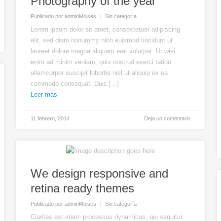
Photography of the year
Publicado por
adminMoises
Sin categoría
Lorem ipsum dolor sit amet, consectetuer adipiscing
elit, sed diam nonummy nibh euismod tincidunt ut
laoreet dolore magna aliquam erat volutpat. Ut wisi
enim ad minim veniam, quis nostrud exerci tation
ullamcorper suscipit lobortis nisl ut aliquip ex ea
commodo consequat. Duis [...]
Leer más
11 febrero, 2014
Deja un comentario
We design responsive and
retina ready themes
Publicado por
adminMoises
Sin categoría
Claritas est etiam processus dynamicus, qui sequitur