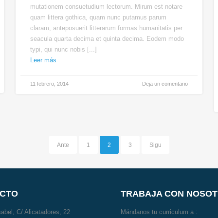
mutationem consuetudium lectorum. Mirum est notare
quam littera gothica, quam nunc putamus parum
claram, anteposuerit litterarum formas humanitatis per
seacula quarta decima et quinta decima. Eodem modo
typi, qui nunc nobis [...]
Leer más
11 febrero, 2014
Deja un comentario
Ante
1
2
3
Sigu
CTO
TRABAJA CON NOSO
abel, C/ Alicatadores, 22
Mándanos tu curriculum a :