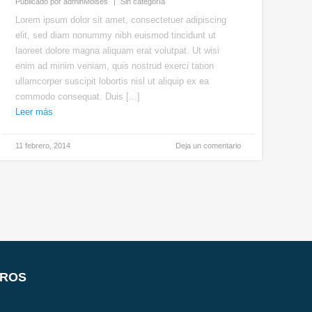
Publicado por
adminMoises
Sin categoría
Lorem ipsum dolor sit amet, consectetuer adipiscing
elit, sed diam nonummy nibh euismod tincidunt ut
laoreet dolore magna aliquam erat volutpat. Ut wisi
enim ad minim veniam, quis nostrud exerci tation
ullamcorper suscipit lobortis nisl ut aliquip ex ea
commodo consequat. Duis [...]
Leer más
11 febrero, 2014
Deja un comentario
TROS