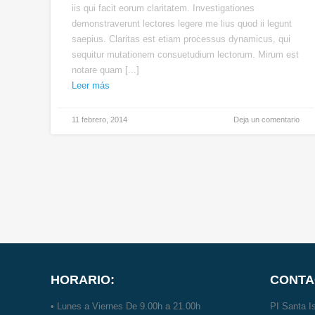
iis qui facit eorum claritatem. Investigationes
demonstraverunt lectores legere me lius quod ii legunt
saepius. Claritas est etiam processus dynamicus, qui
sequitur mutationem consuetudium lectorum. Mirum est
notare quam [...]
Leer más
11 febrero, 2014
Deja un comentario
HORARIO:
CONTA
• Lunes a Viernes De 9.00h a 21.00h
PI Santa Is