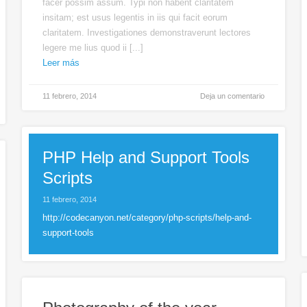
facer possim assum. Typi non habent claritatem
insitam; est usus legentis in iis qui facit eorum
claritatem. Investigationes demonstraverunt lectores
legere me lius quod ii [...]
Leer más
11 febrero, 2014
Deja un comentario
PHP Help and Support Tools
Scripts
11 febrero, 2014
http://codecanyon.net/category/php-scripts/help-and-
support-tools