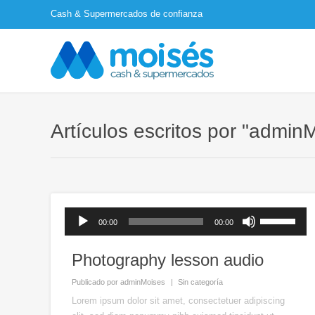
Cash & Supermercados de confianza
Artículos escritos por "admin
Reproductor
Utiliza
00:00
00:00
de
las
audio
teclas
Photography lesson audio
de
flecha
Publicado por
adminMoises
Sin categoría
arriba/abajo
Lorem ipsum dolor sit amet, consectetuer adipiscing
para