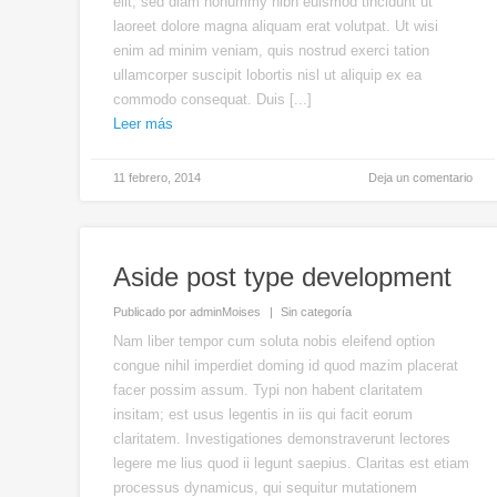
elit, sed diam nonummy nibh euismod tincidunt ut
aumentar
laoreet dolore magna aliquam erat volutpat. Ut wisi
o
enim ad minim veniam, quis nostrud exerci tation
disminuir
ullamcorper suscipit lobortis nisl ut aliquip ex ea
el
commodo consequat. Duis [...]
volumen.
Leer más
11 febrero, 2014
Deja un comentario
Aside post type development
Publicado por
adminMoises
Sin categoría
Nam liber tempor cum soluta nobis eleifend option
congue nihil imperdiet doming id quod mazim placerat
facer possim assum. Typi non habent claritatem
insitam; est usus legentis in iis qui facit eorum
claritatem. Investigationes demonstraverunt lectores
legere me lius quod ii legunt saepius. Claritas est etiam
processus dynamicus, qui sequitur mutationem