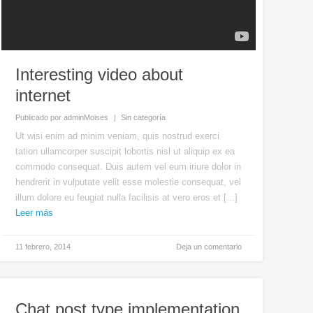
Interesting video about
internet
Publicado por
adminMoises
Sin categoría
Ut wisi enim ad minim veniam, quis nostrud exerci
tation ullamcorper suscipit lobortis nisl ut aliquip ex ea
commodo consequat. Duis autem vel eum iriure dolor in
hendrerit in vulputate velit esse molestie consequat, vel
illum dolore eu feugiat nulla facilisis at vero eros et [...]
Leer más
11 febrero, 2014
Deja un comentario
Chat post type implementation