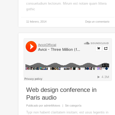
consuetudium lectorum. Mirum est notare quam littera
gothic
11 febrero, 2014
Deja un comentario
Web design conference in
Paris audio
Publicado por
adminMoises
Sin categoría
Typi non habent claritatem insitam; est usus legentis in