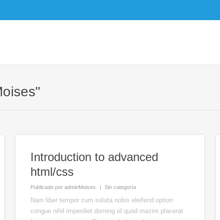
Moises"
Introduction to advanced
html/css
Publicado por
adminMoises
Sin categoría
Nam liber tempor cum soluta nobis eleifend option
congue nihil imperdiet doming id quod mazim placerat